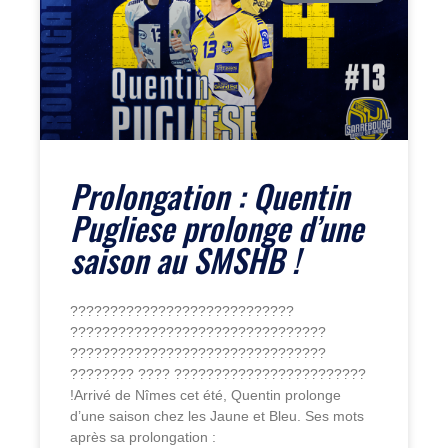
Prolongation : Quentin
Pugliese prolonge d’une
saison au SMSHB !
????????????????????????????
????????????????????????????????
????????????????????????????????
???????? ???? ????????????????????????
!Arrivé de Nîmes cet été, Quentin prolonge
d’une saison chez les Jaune et Bleu. Ses mots
après sa prolongation :