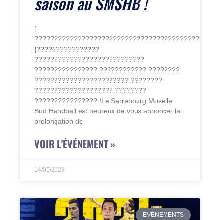
saison au SMSHB !
[
???????????????????????????????????????????????
]????????????????
????????????????????????????
???????????????? ???????????? ????????
???????????????????????? ????????
???????????????????? ????????
???????????????? !Le Sarrebourg Moselle
Sud Handball est heureux de vous annoncer la
prolongation de
VOIR L'ÉVÉNEMENT »
14/05/2023
EVÈNEMENTS