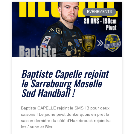
EVÈNEMENTS
Baptiste Capelle rejoint
le Sarrebourg Moselle
Sud Handball !
Baptiste CAPELLE rejoint le SMSHB pour deux
saisons ! Le jeune pivot dunkerquois en prêt la
saison dernière du côté d’Hazebrouck rejoindra
les Jaune et Bleu