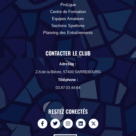
ProLigue
Centre de Formation
Equipes Amateurs
Sections Sportives
Planning des Entraînements
CONTACTER LE CLUB
Adresse :
Z.A de la Bièvre, 57400 SARREBOURG
Téléphone
:
03.87.03.44.64
RESTEZ CONECTÉS
F
T
I
L
X
a
w
n
i
-
c
i
s
n
t
e
t
t
k
w