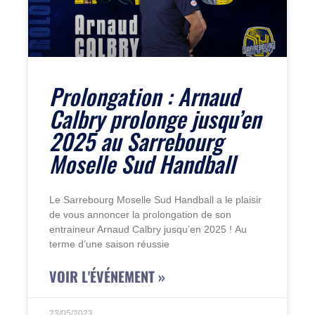
Prolongation : Arnaud
Calbry prolonge jusqu’en
2025 au Sarrebourg
Moselle Sud Handball
Le Sarrebourg Moselle Sud Handball a le plaisir
de vous annoncer la prolongation de son
entraineur Arnaud Calbry jusqu’en 2025 ! Au
terme d’une saison réussie
VOIR L'ÉVÉNEMENT »
23/05/2023