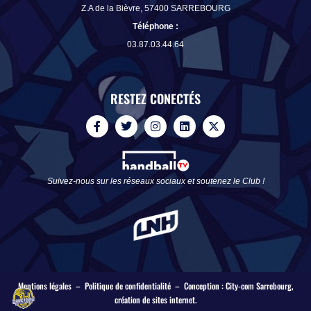
Z.A de la Bièvre, 57400 SARREBOURG
Téléphone
:
03.87.03.44.64
RESTEZ CONECTÉS
F
T
I
L
X
a
w
n
i
-
c
i
s
n
t
e
t
t
k
w
b
t
a
e
i
o
e
g
d
t
Suivez-nous sur les réseaux sociaux et soutenez le Club !
o
r
r
i
t
k
a
n
e
-
m
r
f
Mentions légales
–
Politique de confidentialité
– Conception :
City-com Sarrebourg
,
création de sites internet.