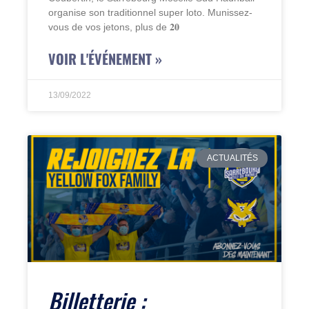
organise son traditionnel super loto. Munissez-
vous de vos jetons, plus de 𝟐𝟎
VOIR L'ÉVÉNEMENT »
13/09/2022
ACTUALITÉS
Billetterie :