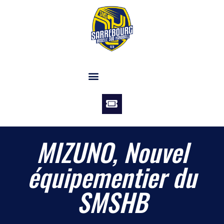
Aller
Panneau de gestion des cookies
au
contenu
MIZUNO, Nouvel
équipementier du
SMSHB