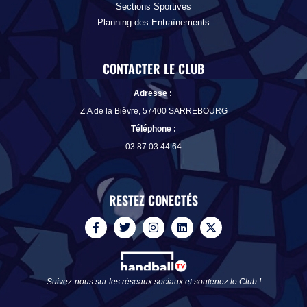
Sections Sportives
Planning des Entraînements
CONTACTER LE CLUB
Adresse :
Z.A de la Bièvre, 57400 SARREBOURG
Téléphone
:
03.87.03.44.64
RESTEZ CONECTÉS
F
T
I
L
X
a
w
n
i
-
c
i
s
n
t
e
t
t
k
w
b
t
a
e
i
o
e
g
d
t
Suivez-nous sur les réseaux sociaux et soutenez le Club !
o
r
r
i
t
k
a
n
e