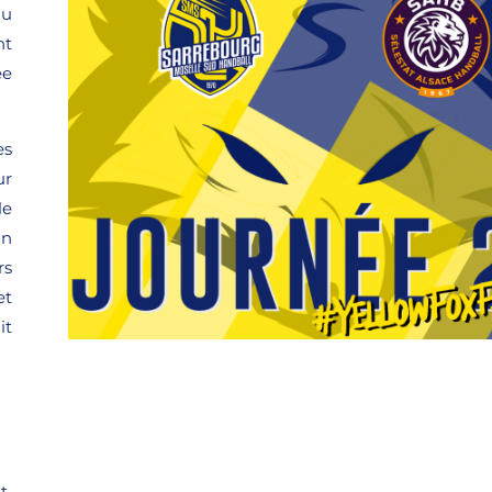
au
nt
ée
es
ur
le
an
rs
et
it
t