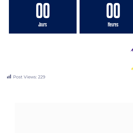
00
00
Jours
Heures
A
Post Views:
229