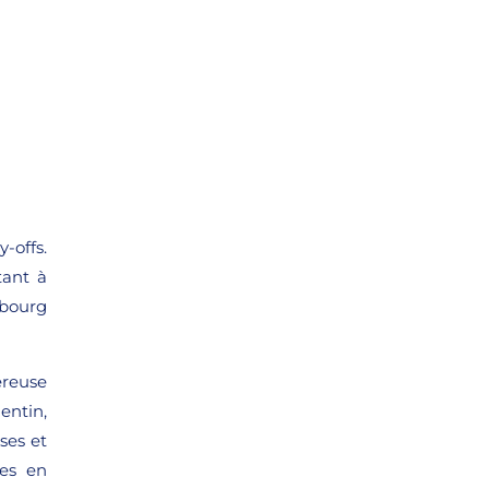
-offs.
tant à
ebourg
ereuse
entin,
ses et
des en