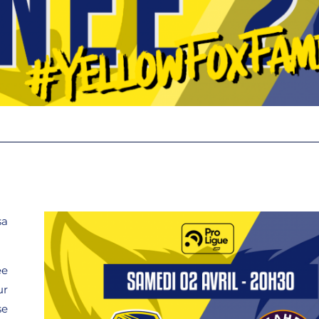
sa
ée
ur
se