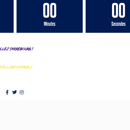
00
00
Minutes
Secondes
llez Sarrebourg !
#YELLOWFOXFAMILY