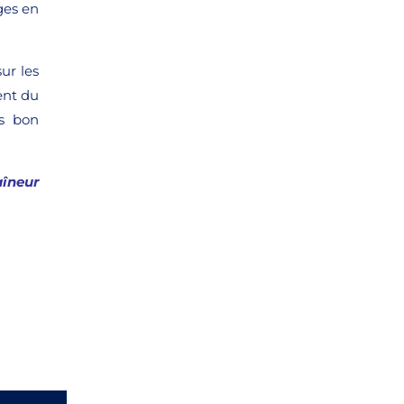
ges en
ur les
ent du
ès bon
îneur