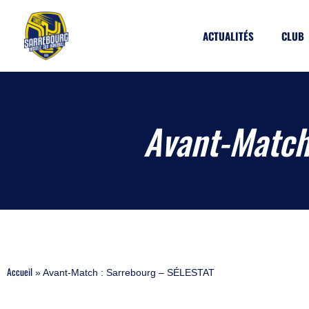
Aller
Panneau de gestion des cookies
au
contenu
ACTUALITÉS
CLUB
Avant-Match
Accueil
»
Avant-Match : Sarrebourg – SÉLESTAT