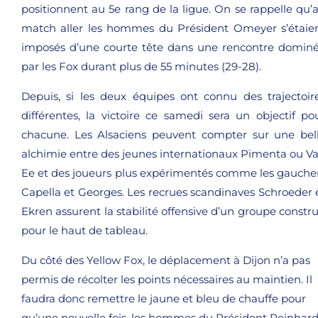
positionnent au 5e rang de la ligue. On se rappelle qu’
match aller les hommes du Président Omeyer s’étaie
imposés d’une courte tête dans une rencontre domin
par les Fox durant plus de 55 minutes (29-28).
Depuis, si les deux équipes ont connu des trajectoir
différentes, la victoire ce samedi sera un objectif po
chacune. Les Alsaciens peuvent compter sur une bel
alchimie entre des jeunes internationaux Pimenta ou V
Ee et des joueurs plus expérimentés comme les gauche
Capella et Georges. Les recrues scandinaves Schroeder 
Ekren assurent la stabilité offensive d’un groupe constru
pour le haut de tableau.
Du côté des Yellow Fox, le déplacement à Dijon n’a pas
permis de récolter les points nécessaires au maintien. Il
faudra donc remettre le jaune et bleu de chauffe pour
qu’une nouvelle fois, les hommes du Président Reinhard