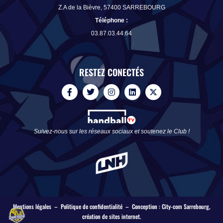
Z.A de la Bièvre, 57400 SARREBOURG
Téléphone
:
03.87.03.44.64
RESTEZ CONECTÉS
F
T
I
L
X
a
w
n
i
-
c
i
s
n
t
e
t
t
k
w
b
t
a
e
i
o
e
g
d
t
Suivez-nous sur les réseaux sociaux et soutenez le Club !
o
r
r
i
t
k
a
n
e
-
m
r
f
Mentions légales
–
Politique de confidentialité
– Conception :
City-com Sarrebourg
,
création de sites internet.