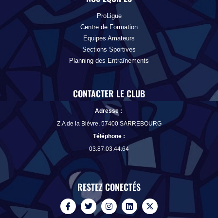
ProLigue
Centre de Formation
Equipes Amateurs
Sections Sportives
Planning des Entraînements
CONTACTER LE CLUB
Adresse :
Z.A de la Bièvre, 57400 SARREBOURG
Téléphone
:
03.87.03.44.64
RESTEZ CONECTÉS
F
T
I
L
X
a
w
n
i
-
c
i
s
n
t